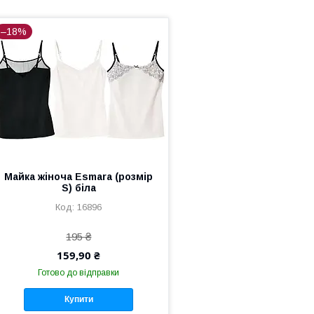
–18%
Майка жіноча Esmara (розмір
S) біла
16896
195 ₴
159,90 ₴
Готово до відправки
Купити