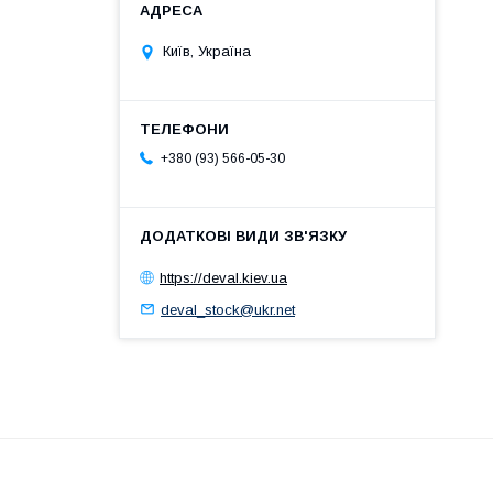
Київ, Україна
+380 (93) 566-05-30
https://deval.kiev.ua
deval_stock@ukr.net