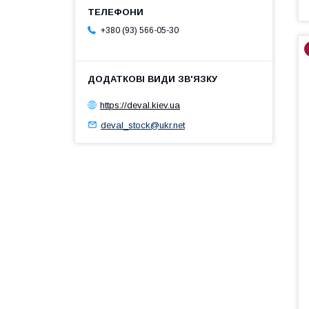
+380 (93) 566-05-30
https://deval.kiev.ua
deval_stock@ukr.net