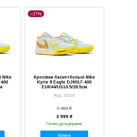
–27%
 Nike
Кросівки баскетбольні Nike
-400
Kyrie 8 Eagle DJ6017-400
см
EUR44/US10.5/28.5см
22219
5 460 ₴
3 999 ₴
Готово до відправки
Купити