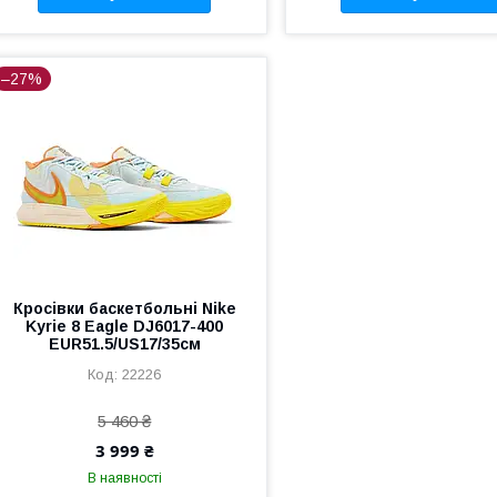
–27%
Кросівки баскетбольні Nike
Kyrie 8 Eagle DJ6017-400
EUR51.5/US17/35см
22226
5 460 ₴
3 999 ₴
В наявності