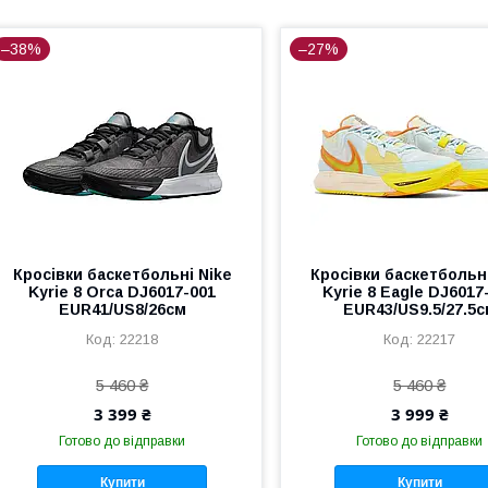
–38%
–27%
Кросівки баскетбольні Nike
Кросівки баскетбольні
Kyrie 8 Orca DJ6017-001
Kyrie 8 Eagle DJ6017
EUR41/US8/26см
EUR43/US9.5/27.5
22218
22217
5 460 ₴
5 460 ₴
3 399 ₴
3 999 ₴
Готово до відправки
Готово до відправки
Купити
Купити