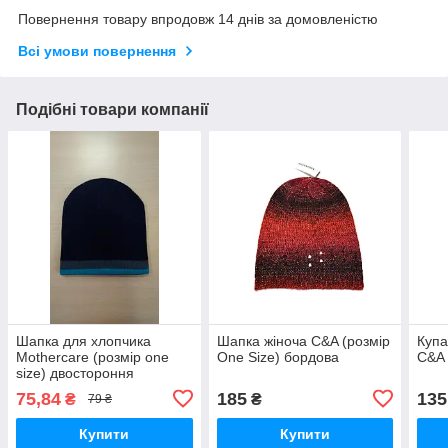
Повернення товару впродовж 14 днів за домовленістю
Всі умови повернення
Подібні товари компанії
Шапка для хлопчика
Шапка жіноча C&A (розмір
Купа
Mothercare (розмір one
One Size) бордова
C&A 
size) двостороння
75,84
185
135
₴
₴
79 ₴
Купити
Купити