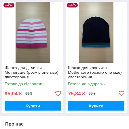
–4%
–4%
Шапка для дівчинки
Шапка для хлопчика
Mothercare (розмір one size)
Mothercare (розмір one size)
двостороння
двостороння
Готово до відправки
Готово до відправки
95,04
75,84
₴
₴
99 ₴
79 ₴
Купити
Купити
Про нас