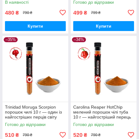
В наявності
Готово до відправки
480
499
₴
₴
790 ₴
799 ₴
Купити
Купити
–35%
–34%
Trinidad Moruga Scorpion
Carolina Reaper HotChip
порошок чилі 10 г — один із
мелений порошок чілі туба
найгостріших перців світу
10 г — найгостріший перець
у світі
Готово до відправки
Готово до відправки
510
520
₴
₴
790 ₴
790 ₴