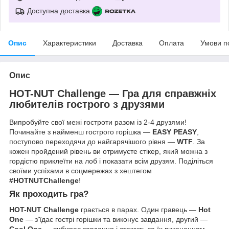
Доступна доставка
Опис
Характеристики
Доставка
Оплата
Умови п
Опис
HOT-NUT Challenge — Гра для справжніх
любителів гострого з друзями
Випробуйте свої межі гостроти разом із 2-4 друзями!
Починайте з найменш гострого горішка —
EASY PEASY
,
поступово переходячи до найгарячішого рівня —
WTF
. За
кожен пройдений рівень ви отримуєте стікер, який можна з
гордістю приклеїти на лоб і показати всім друзям. Поділіться
своїми успіхами в соцмережах з хештегом
#HOTNUTChallenge
!
Як проходить гра?
HOT-NUT Challenge
грається в парах. Один гравець —
Hot
One
— з’їдає гострі горішки та виконує завдання, другий —