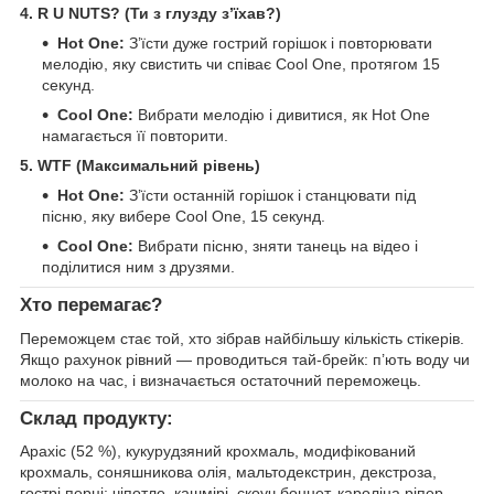
4. R U NUTS? (Ти з глузду з’їхав?)
Hot One:
З’їсти дуже гострий горішок і повторювати
мелодію, яку свистить чи співає Cool One, протягом 15
секунд.
Cool One:
Вибрати мелодію і дивитися, як Hot One
намагається її повторити.
5. WTF (Максимальний рівень)
Hot One:
З’їсти останній горішок і станцювати під
пісню, яку вибере Cool One, 15 секунд.
Cool One:
Вибрати пісню, зняти танець на відео і
поділитися ним з друзями.
Хто перемагає?
Переможцем стає той, хто зібрав найбільшу кількість стікерів.
Якщо рахунок рівний — проводиться тай-брейк: п’ють воду чи
молоко на час, і визначається остаточний переможець.
Склад продукту:
Арахіс (52 %), кукурудзяний крохмаль, модифікований
крохмаль, соняшникова олія, мальтодекстрин, декстроза,
гострі перці: чіпотле, кашмірі, скоуч боннет, кароліна ріпер,