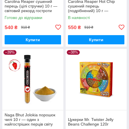
Carolina Reaper сушений
Carolina Reaper Hot Chip
перець (цілі стручки) 10 г —
сушений перець
світовий рекорд гостроти
(подрібнений) 10 г —
світовий рекорд гостроти
Готово до відправки
В наявності
540
550
₴
₴
910 ₴
910 ₴
Купити
Купити
–39%
–38%
Naga Bhut Jolokia порошок
чилі 10 г — один з
Цукерки Mr. Twister Jelly
найгостріших перців світу
Beans Challenge 120г