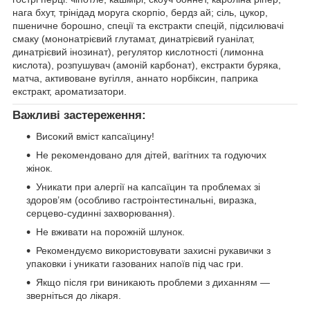
нага бхут, трінідад моруга скорпіо, бердз ай; сіль, цукор,
пшеничне борошно, спеції та екстракти спецій, підсилювачі
смаку (мононатрієвий глутамат, динатрієвий гуанілат,
динатрієвий інозинат), регулятор кислотності (лимонна
кислота), розпушувач (амоній карбонат), екстракти буряка,
матча, активоване вугілля, аннато норбіксин, паприка
екстракт, ароматизатори.
Важливі застереження:
Високий вміст капсаїцину!
Не рекомендовано для дітей, вагітних та годуючих
жінок.
Уникати при алергії на капсаїцин та проблемах зі
здоров’ям (особливо гастроінтестинальні, виразка,
серцево-судинні захворювання).
Не вживати на порожній шлунок.
Рекомендуємо використовувати захисні рукавички з
упаковки і уникати газованих напоїв під час гри.
Якщо після гри виникають проблеми з диханням —
зверніться до лікаря.