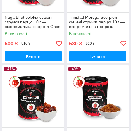
Naga Bhut Jolokia сушені
Trinidad Moruga Scorpion
стручки перцю 10 г —
сушені стручки перцю 10 г —
екстремальна гострота Ghost
екстремальна гострота
Pepper
В наявності
В наявності
500
530
₴
₴
910 ₴
910 ₴
Купити
Купити
–41%
–40%