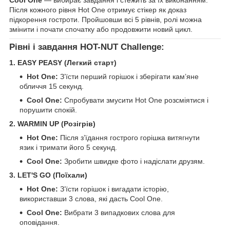
Cool One
— вибирає завдання і стежить за їх виконанням.
Після кожного рівня Hot One отримує стікер як доказ
підкорення гостроти. Пройшовши всі 5 рівнів, ролі можна
змінити і почати спочатку або продовжити новий цикл.
Рівні і завдання HOT-NUT Challenge:
1. EASY PEASY (Легкий старт)
Hot One:
З’їсти перший горішок і зберігати кам’яне
обличчя 15 секунд.
Cool One:
Спробувати змусити Hot One розсміятися і
порушити спокій.
2. WARMIN UP (Розігрів)
Hot One:
Після з’їдання гострого горішка витягнути
язик і тримати його 5 секунд.
Cool One:
Зробити швидке фото і надіслати друзям.
3. LET'S GO (Поїхали)
Hot One:
З’їсти горішок і вигадати історію,
використавши 3 слова, які дасть Cool One.
Cool One:
Вибрати 3 випадкових слова для
оповідання.