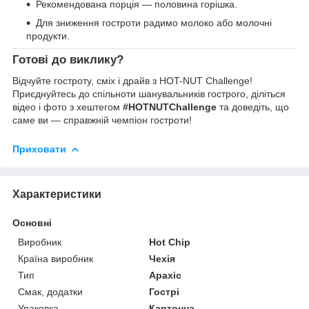
Рекомендована порція — половина горішка.
Для зниження гостроти радимо молоко або молочні
продукти.
Готові до виклику?
Відчуйте гостроту, сміх і драйв з HOT-NUT Challenge!
Приєднуйтесь до спільноти шанувальників гострого, діліться
відео і фото з хештегом
#HOTNUTChallenge
та доведіть, що
саме ви — справжній чемпіон гостроти!
Приховати
Характеристики
Основні
Виробник
Hot Chip
Країна виробник
Чехія
Тип
Арахіс
Смак, додатки
Гострі
Упаковка
Картонна