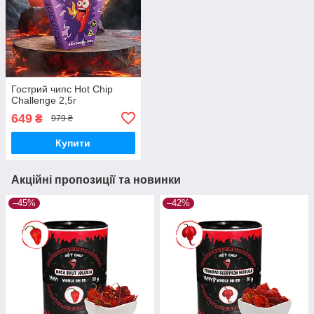
Гострий чипс Hot Chip
Challenge 2,5г
649
₴
979 ₴
Купити
Акційні пропозиції та новинки
–45%
–42%