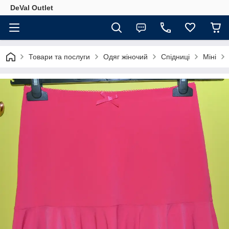
DeVal Outlet
Товари та послуги
Одяг жіночий
Спідниці
Міні