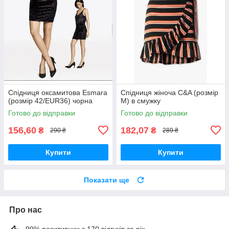
Спідниця оксамитова Esmara
Спідниця жіноча C&A (розмір
(розмір 42/EUR36) чорна
М) в смужку
Готово до відправки
Готово до відправки
156,60
182,07
₴
₴
290 ₴
289 ₴
Купити
Купити
Показати ще
Про нас
99% позитивних з 170 відгуків за рік