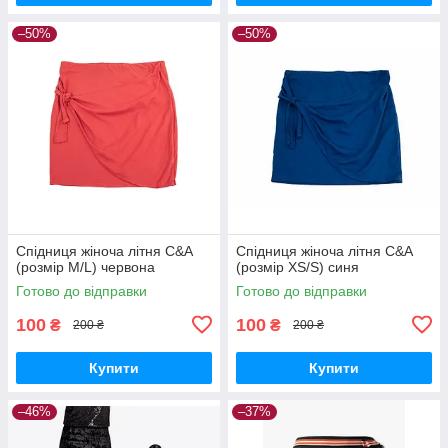
–50%
–50%
Спідниця жіноча літня C&A
Спідниця жіноча літня C&A
(розмір M/L) червона
(розмір XS/S) синя
Готово до відправки
Готово до відправки
100
100
₴
₴
200 ₴
200 ₴
Купити
Купити
–46%
–37%