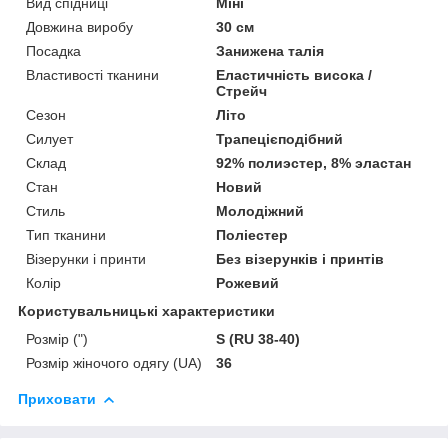
Вид спідниці
Міні
Довжина виробу
30 см
Посадка
Занижена талія
Властивості тканини
Еластичність висока /
Стрейч
Сезон
Літо
Силует
Трапецієподібний
Склад
92% полиэстер, 8% эластан
Стан
Новий
Стиль
Молодіжний
Тип тканини
Поліестер
Візерунки і принти
Без візерунків і принтів
Колір
Рожевий
Користувальницькі характеристики
Розмір (")
S (RU 38-40)
Розмір жіночого одягу (UA)
36
Приховати