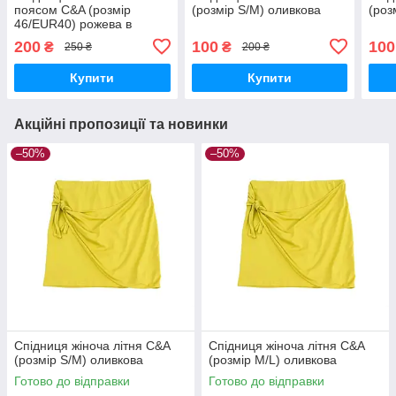
поясом C&A (розмір
(розмір S/M) оливкова
(роз
46/EUR40) рожева в
ромби
200
100
100
₴
₴
250 ₴
200 ₴
Купити
Купити
Акційні пропозиції та новинки
–50%
–50%
Спідниця жіноча літня C&A
Спідниця жіноча літня C&A
(розмір S/M) оливкова
(розмір M/L) оливкова
Готово до відправки
Готово до відправки