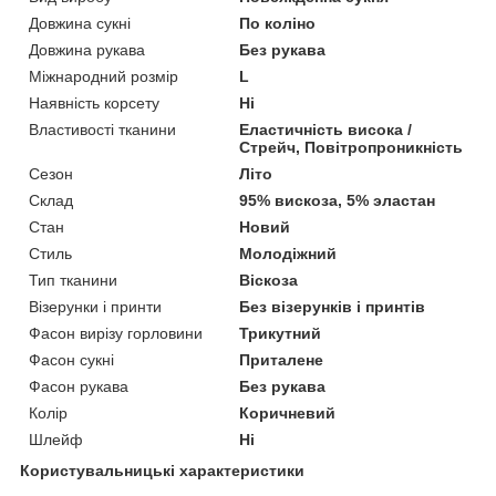
Довжина сукні
По коліно
Довжина рукава
Без рукава
Міжнародний розмір
L
Наявність корсету
Ні
Властивості тканини
Еластичність висока /
Стрейч, Повітропроникність
Сезон
Літо
Склад
95% вискоза, 5% эластан
Стан
Новий
Стиль
Молодіжний
Тип тканини
Віскоза
Візерунки і принти
Без візерунків і принтів
Фасон вирізу горловини
Трикутний
Фасон сукні
Приталене
Фасон рукава
Без рукава
Колір
Коричневий
Шлейф
Ні
Користувальницькі характеристики