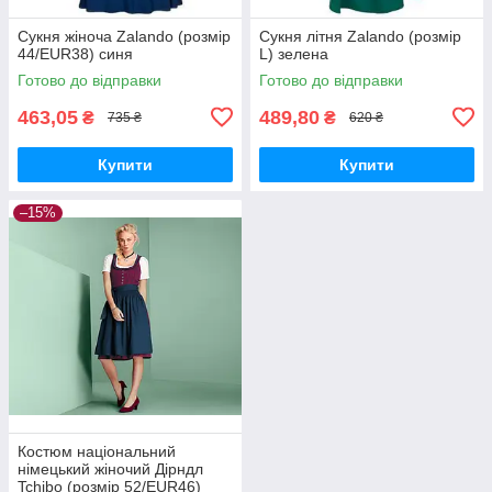
Сукня жіноча Zalando (розмір
Сукня літня Zalando (розмір
44/EUR38) синя
L) зелена
Готово до відправки
Готово до відправки
463,05
489,80
₴
₴
735 ₴
620 ₴
Купити
Купити
–15%
Костюм національний
німецький жіночий Дірндл
Tchibo (розмір 52/EUR46)