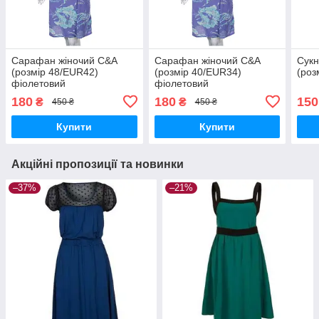
Сарафан жіночий C&A
Сарафан жіночий C&A
Сукн
(розмір 48/EUR42)
(розмір 40/EUR34)
(роз
фіолетовий
фіолетовий
180
180
150
₴
₴
450 ₴
450 ₴
Купити
Купити
Акційні пропозиції та новинки
–37%
–21%