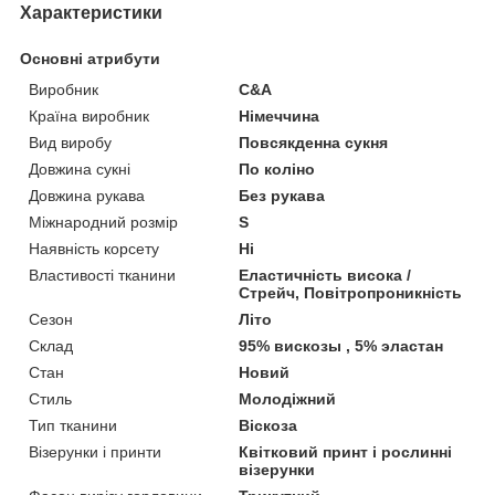
Характеристики
Основні атрибути
Виробник
С&A
Країна виробник
Німеччина
Вид виробу
Повсякденна сукня
Довжина сукні
По коліно
Довжина рукава
Без рукава
Міжнародний розмір
S
Наявність корсету
Ні
Властивості тканини
Еластичність висока /
Стрейч, Повітропроникність
Сезон
Літо
Склад
95% вискозы , 5% эластан
Стан
Новий
Стиль
Молодіжний
Тип тканини
Віскоза
Візерунки і принти
Квітковий принт і рослинні
візерунки