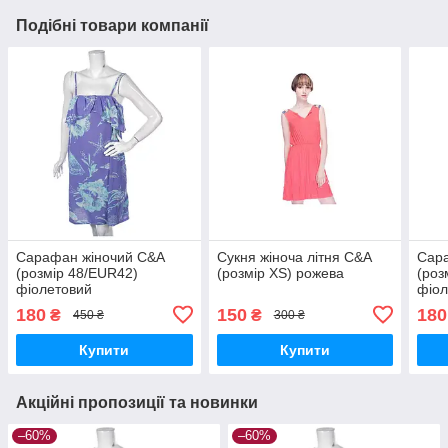
Подібні товари компанії
Сарафан жіночий C&A
Сукня жіноча літня C&A
Сар
(розмір 48/EUR42)
(розмір XS) рожева
(роз
фіолетовий
фіол
180
150
180
₴
₴
450 ₴
300 ₴
Купити
Купити
Акційні пропозиції та новинки
–60%
–60%