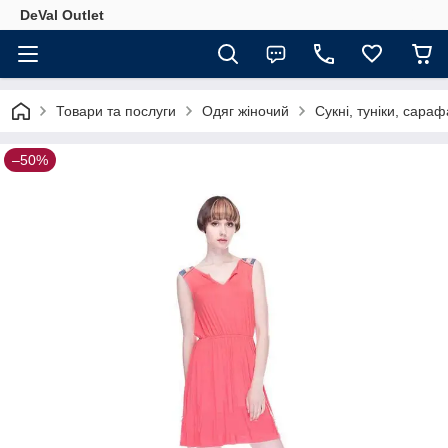
DeVal Outlet
Товари та послуги
Одяг жіночий
Сукні, туніки, сара
–50%