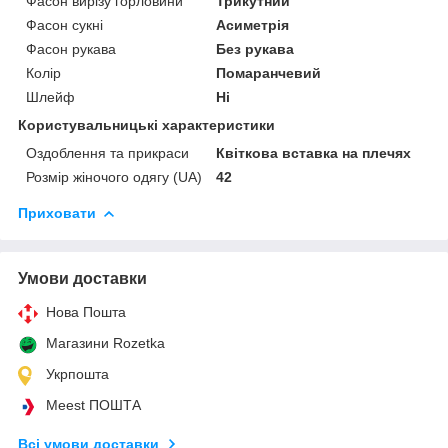
Фасон вирізу горловини
Трикутний
Фасон сукні
Асиметрія
Фасон рукава
Без рукава
Колір
Помаранчевий
Шлейф
Ні
Користувальницькі характеристики
Оздоблення та прикраси
Квіткова вставка на плечях
Розмір жіночого одягу (UA)
42
Приховати
Умови доставки
Нова Пошта
Магазини Rozetka
Укрпошта
Meest ПОШТА
Всі умови доставки