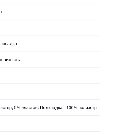
а
 посадка
роникність
й
эстер, 5% эластан. Подкладка - 100% полиэстр