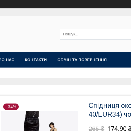
РО НАС
КОНТАКТИ
ОБМІН ТА ПОВЕРНЕННЯ
Спідниця ок
–34%
40/EUR34) ч
174,90 
265 ₴