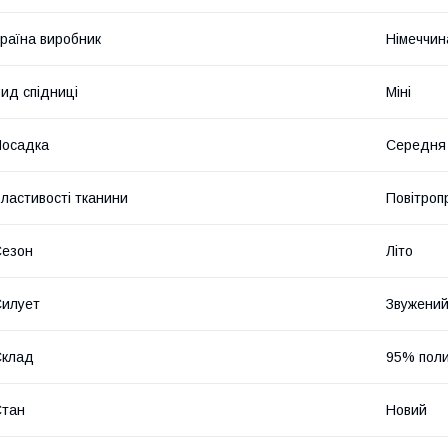
раїна виробник
Німеччин
ид спідниці
Міні
Посадка
Середня
ластивості тканини
Повітроп
Сезон
Літо
илует
Звужени
Склад
95% поли
Стан
Новий