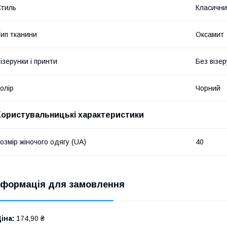
тиль
Класичн
ип тканини
Оксамит
ізерунки і принти
Без візер
олір
Чорний
Користувальницькі характеристики
озмір жіночого одягу (UA)
40
нформація для замовлення
іна:
174,90 ₴