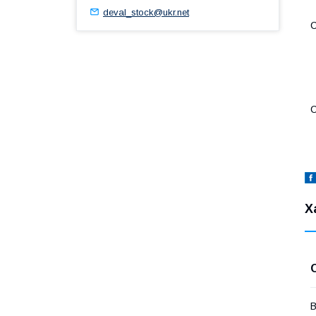
deval_stock@ukr.net
С
С
Х
В