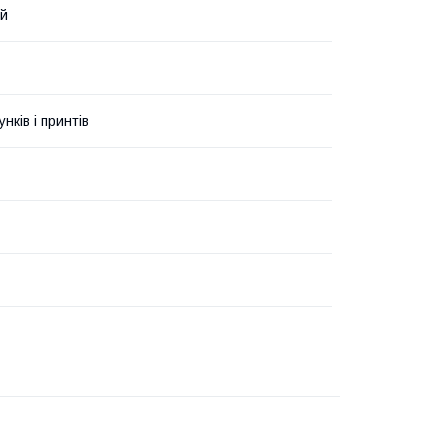
ий
унків і принтів