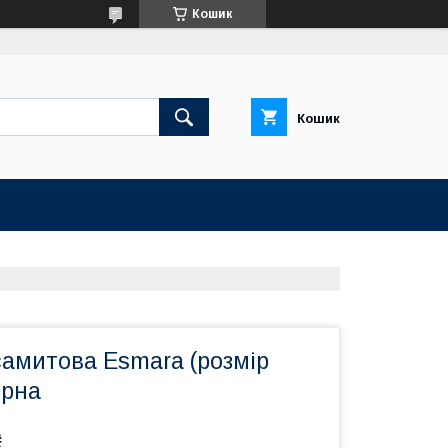
Кошик
Кошик
самитова Esmara (розмір
орна
₴