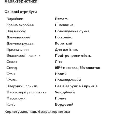
Характеристики
Основні атрибути
Виробник
Esmara
Країна виробник
Німеччина
Вид виробу
Повсякденна сукня
Довжина сукні
По коліно
Довжина рукава
Короткий
Призначення
Для вагітних
Властивості тканини
Повітропроникність
Сезон
Літо
Склад
95% вискоза, 5% эластан
Стан
Новий
Стиль
Повсякденний
Візерунки і принти
Без візерунків і принтів
Фасон вирізу горловини
V-подібний
Фасон сукні
Пряме
Колір
Бордовий
Користувальницькі характеристики