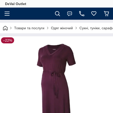
DeVal Outlet
Товари та послуги
Одяг жіночий
Сукні, туніки, сара
–22%