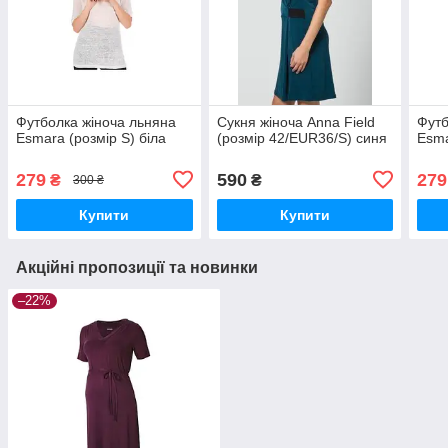
Футболка жіноча льняна
Сукня жіноча Anna Field
Футб
Esmara (розмір S) біла
(розмір 42/EUR36/S) синя
Esma
279
590
279
₴
₴
300 ₴
Купити
Купити
Акційні пропозиції та новинки
–22%